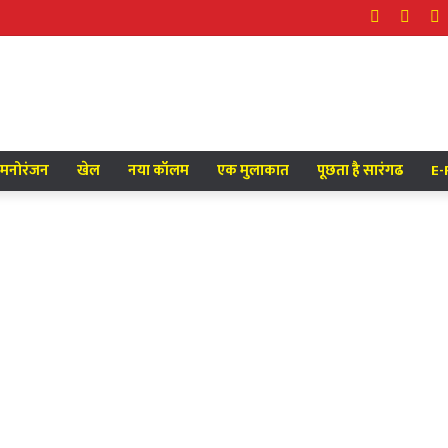
Facebook
Twitt
Y
मनोरंजन
खेल
नया कॉलम
एक मुलाकात
पूछता है सारंगढ
E-