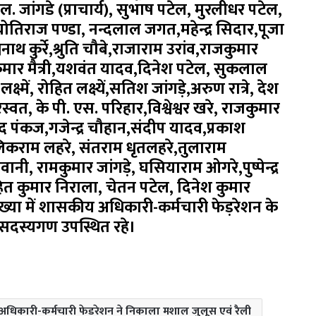
जांगडे (प्राचार्य), सुभाष पटेल, मुरलीधर पटेल,
योतिराज पण्डा, नन्दलाल जगत,महेन्द्र सिदार,पूजा
थ कुर्रे,श्रुति चौबे,राजाराम उरांव,राजकुमार
मकुमार मैत्री,यशवंत यादव,दिनेश पटेल, सुकलाल
क्ष्में, रोहित लक्ष्यें,सतिश जांगड़े,अरुण रात्रे, देश
त, के पी. एस. परिहार,विश्वेश्वर खरे, राजकुमार
प्रसाद पंकज,गजेन्द्र चौहान,संदीप यादव,प्रकाश
कराम लहरे, संतराम धृतलहरे,तुलाराम
नी, रामकुमार जांगड़े, घसियाराम ओगरे,पुष्पेन्द्र
त कुमार निराला, चेतन पटेल, दिनेश कुमार
ख्या में शासकीय अधिकारी-कर्मचारी फेड़रेशन के
 सदस्यगण उपस्थित रहे।
में अधिकारी-कर्मचारी फेडरेशन ने निकाला मशाल जुलूस एवं रैली