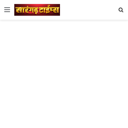
Menu
Se
fo