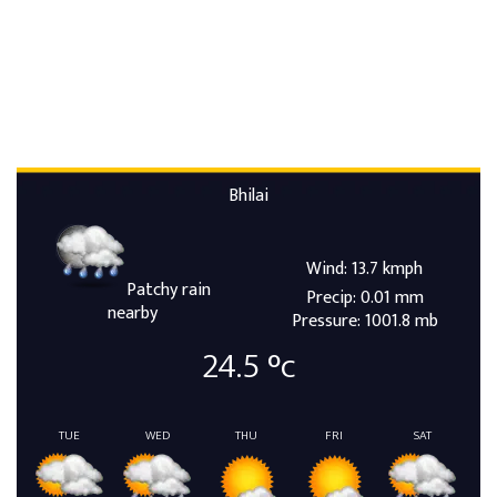
Bhilai
Wind: 13.7 kmph
Patchy rain
Precip: 0.01 mm
nearby
Pressure: 1001.8 mb
24.5
°c
TUE
WED
THU
FRI
SAT