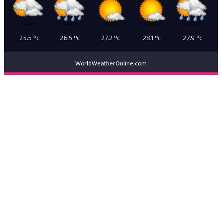
25.5
°c
26.5
°c
27.2
°c
28.1
°c
27.9
°c
WorldWeatherOnline.com