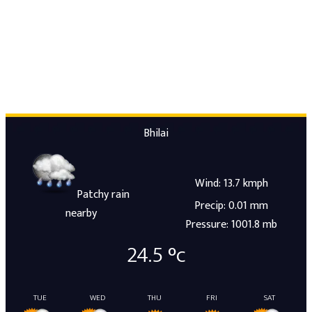
Bhilai
Wind: 13.7 kmph
Patchy rain
Precip: 0.01 mm
nearby
Pressure: 1001.8 mb
24.5
°c
TUE
WED
THU
FRI
SAT