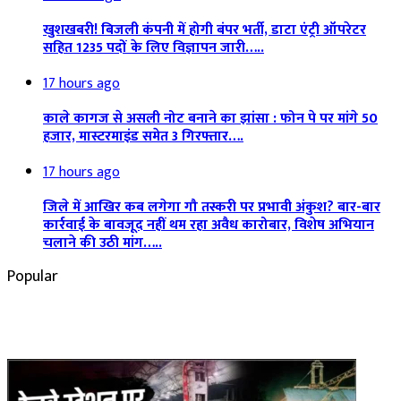
खुशखबरी! बिजली कंपनी में होगी बंपर भर्ती, डाटा एंट्री ऑपरेटर
सहित 1235 पदों के लिए विज्ञापन जारी…..
17 hours ago
काले कागज से असली नोट बनाने का झांसा : फोन पे पर मांगे 50
हजार, मास्टरमाइंड समेत 3 गिरफ्तार….
17 hours ago
जिले में आखिर कब लगेगा गौ तस्करी पर प्रभावी अंकुश? बार-बार
कार्रवाई के बावजूद नहीं थम रहा अवैध कारोबार, विशेष अभियान
चलाने की उठी मांग…..
Popular