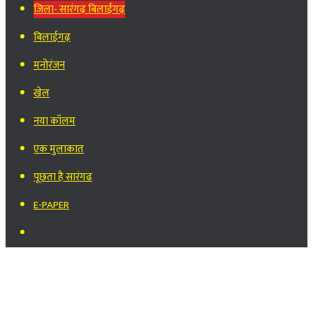
जिला- सारंगढ़ बिलाईगढ़
बिलाईगढ़
मनोरंजन
खेल
नया कॉलम
एक मुलाकात
पूछता है सारंगढ
E-PAPER