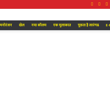
Facebook
Twitt
Y
मनोरंजन
खेल
नया कॉलम
एक मुलाकात
पूछता है सारंगढ
E-