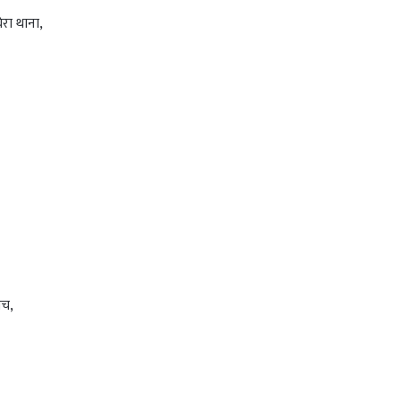
ेरा थाना,
लच,