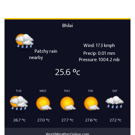
Bhilai
Wind: 17.3 kmph
Patchy rain
Precip: 0.01 mm
nearby
Pressure: 1004.2 mb
25.6
°c
TUE
WED
THU
FRI
SAT
26.7
°c
27.0
°c
27.7
°c
27.6
°c
27.2
°c
WorldWeatherOnline.com