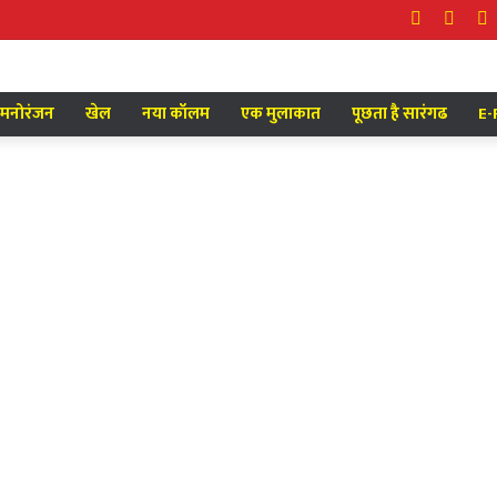
Facebook
Twitt
Y
मनोरंजन
खेल
नया कॉलम
एक मुलाकात
पूछता है सारंगढ
E-