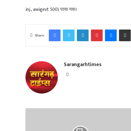
inj., awigevt 500) पाया गया।
Facebook
Twitter
LinkedIn
Pinterest
Messen
Share
Sarangarhtimes
Website