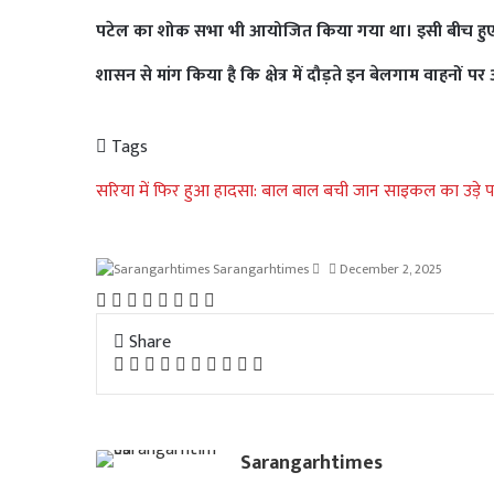
पटेल का शोक सभा भी आयोजित किया गया था। इसी बीच हुए आज
शासन से मांग किया है कि क्षेत्र में दौड़ते इन बेलगाम वाहनों 
Tags
सरिया में फिर हुआ हादसा: बाल बाल बची जान साइकल का उड़े परखच्
Send
Sarangarhtimes
December 2, 2025
an
Facebook
Twitter
LinkedIn
Pinterest
Messenger
Messenger
WhatsApp
Telegram
email
Share
Facebook
Twitter
LinkedIn
Pinterest
Messenger
Messenger
WhatsApp
Telegram
Share
Print
via
Email
Sarangarhtimes