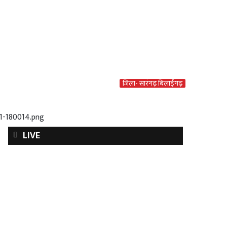
जिला- सारंगढ़ बिलाईगढ़
1-180014.png
LIVE