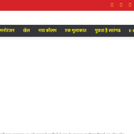
Facebook
Twitt
Y
मनोरंजन
खेल
नया कॉलम
एक मुलाकात
पूछता है सारंगढ
E-