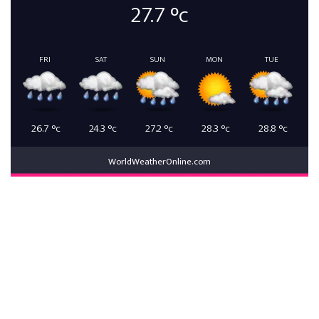
27.7
°c
FRI
SAT
SUN
MON
TUE
26.7
°c
24.3
°c
27.2
°c
28.3
°c
28.8
°c
WorldWeatherOnline.com