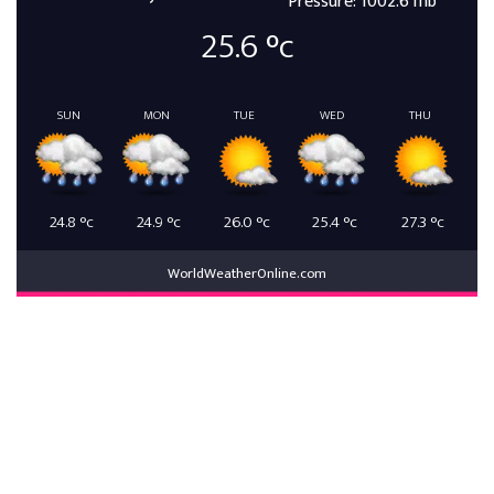
Pressure: 1002.6 mb
25.6
°c
SUN
MON
TUE
WED
THU
24.8
°c
24.9
°c
26.0
°c
25.4
°c
27.3
°c
WorldWeatherOnline.com