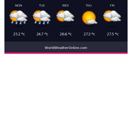
MON
TUE
WED
THU
FRI
25.2
°c
24.7
°c
26.6
°c
27.3
°c
27.5
°c
WorldWeatherOnline.com