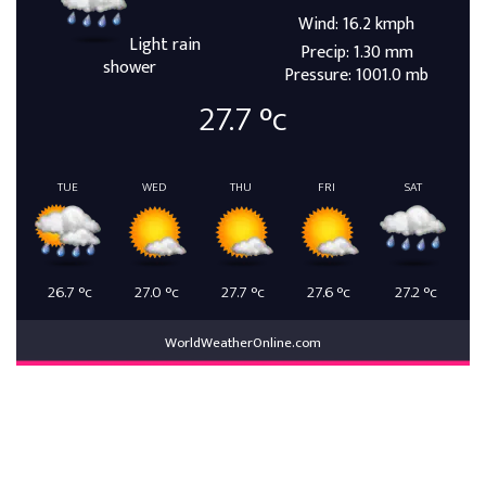
Wind: 16.2 kmph
Light rain
Precip: 1.30 mm
shower
Pressure: 1001.0 mb
27.7
°c
TUE
WED
THU
FRI
SAT
26.7
°c
27.0
°c
27.7
°c
27.6
°c
27.2
°c
WorldWeatherOnline.com