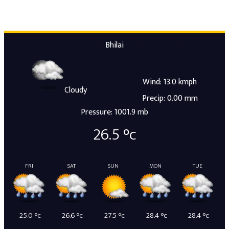
Bhilai
Wind: 13.0 kmph
Cloudy
Precip: 0.00 mm
Pressure: 1001.9 mb
26.5
°c
FRI
SAT
SUN
MON
TUE
25.0
°c
26.6
°c
27.5
°c
28.4
°c
28.4
°c