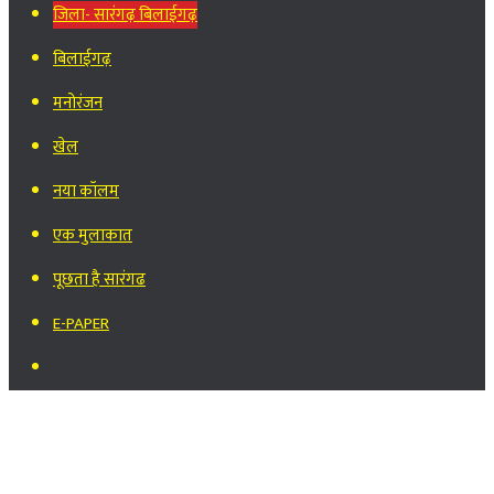
जिला- सारंगढ़ बिलाईगढ़
बिलाईगढ़
मनोरंजन
खेल
नया कॉलम
एक मुलाकात
पूछता है सारंगढ
E-PAPER