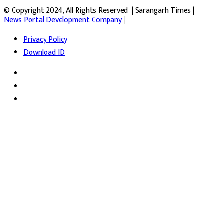
© Copyright 2024, All Rights Reserved | Sarangarh Times |
News Portal Development Company
|
Privacy Policy
Download ID
Facebook
Twitter
YouTube
Facebook
Twitter
WhatsApp
Telegram
Viber
Back
to
top
button