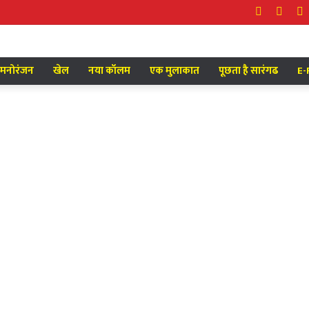
Facebook
Twitt
Y
मनोरंजन
खेल
नया कॉलम
एक मुलाकात
पूछता है सारंगढ
E-