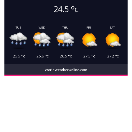
24.5
°c
TUE
WED
THU
FRI
SAT
25.5
°c
25.6
°c
26.5
°c
27.5
°c
27.2
°c
WorldWeatherOnline.com