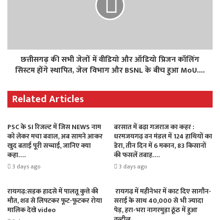
छत्तीसगढ़ की सभी जेलों में वीडियो और ऑडियो प्रिजन कॉलिंग
सिस्टम होंगे स्थापित, जेल विभाग और BSNL के बीच हुआ MoU....
Related Articles
PSC के SI रिजल्ट में जिस NEWS नाम
बरसात में बढ़ा गजराज का कहर :
को लेकर मचा बवाल, अब सामने आकर
धरमजयगढ़ वन मंडल में 124 हाथियों का
खुद बताई पूरी सच्चाई, जानिए क्या
डेरा, तीन दिन में 6 मकान, 83 किसानों
कहा….
की फसलें तबाह….
3 days ago
3 days ago
रायगढ़:सड़क हादसे में पालतू कुत्ते की
रायगढ़ में महीनेभर में काट दिए सागौन-
मौत, शव से लिपटकर फूट-फूटकर रोया
सराई के साथ 40,000 से भी ज्यादा
मालिक देखे video
पेड़, हरा-भरा नागरमुड़ा ठूंठ में हुआ
तब्दील