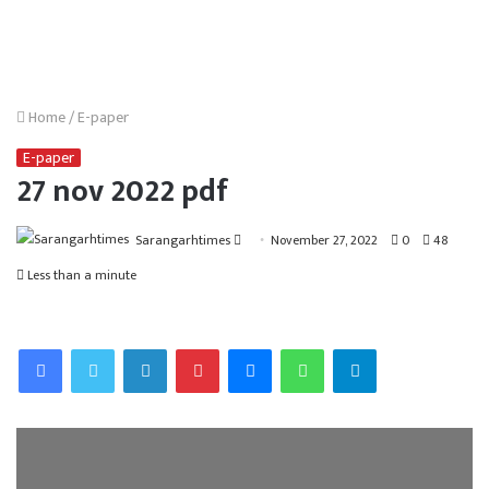
Home
/
E-paper
E-paper
27 nov 2022 pdf
Send
Sarangarhtimes
November 27, 2022
0
48
an
Less than a minute
email
Facebook
Twitter
LinkedIn
Pinterest
Messenger
WhatsApp
Telegram