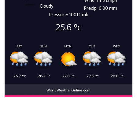
Wind: 14.8 kmph
Cloudy
Precip: 0.00 mm
Pressure: 1001.1 mb
25.6
°c
SAT
SUN
MON
TUE
WED
25.7
°c
26.7
°c
27.8
°c
27.6
°c
28.0
°c
WorldWeatherOnline.com