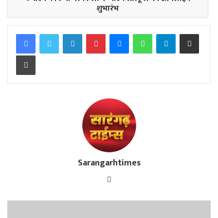
शुभारंभ
Facebook
Twitter
LinkedIn
Pinterest
Messenger
WhatsApp
Telegram
Share via Email
Print
Sarangarhtimes
Website