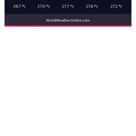
26.7
°c
27.0
°c
27.7
°c
27.6
°c
27.2
°c
WorldWeatherOnline.com