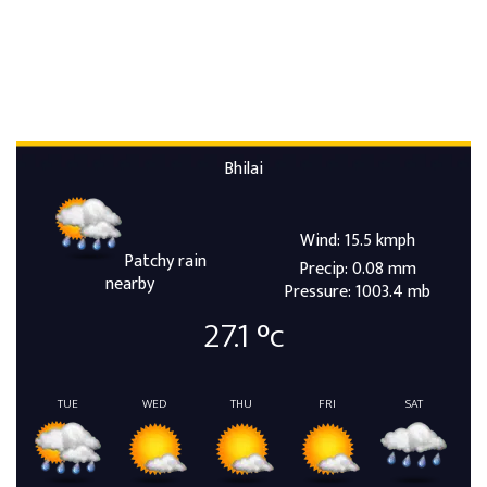
Bhilai
Wind: 15.5 kmph
Patchy rain
Precip: 0.08 mm
nearby
Pressure: 1003.4 mb
27.1
°c
TUE
WED
THU
FRI
SAT