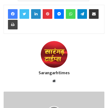
Facebook
Twitter
LinkedIn
Pinterest
Messenger
WhatsApp
Telegram
Share via Email
Print
Sarangarhtimes
Website