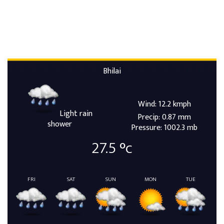
Bhilai
Wind: 12.2 kmph
Light rain
Precip: 0.87 mm
shower
Pressure: 1002.3 mb
27.5
°c
FRI
SAT
SUN
MON
TUE