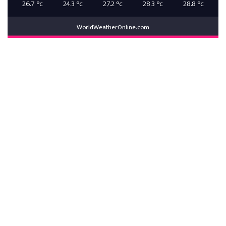
26.7
°c
24.3
°c
27.2
°c
28.3
°c
28.8
°c
WorldWeatherOnline.com