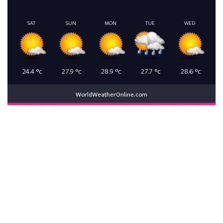
SAT
SUN
MON
TUE
WED
24.4
°c
27.9
°c
28.9
°c
27.7
°c
28.6
°c
WorldWeatherOnline.com