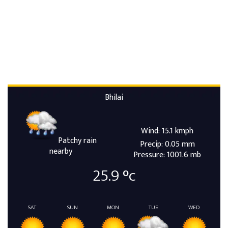
Bhilai
Wind: 15.1 kmph
Patchy rain
Precip: 0.05 mm
nearby
Pressure: 1001.6 mb
25.9
°c
SAT
SUN
MON
TUE
WED