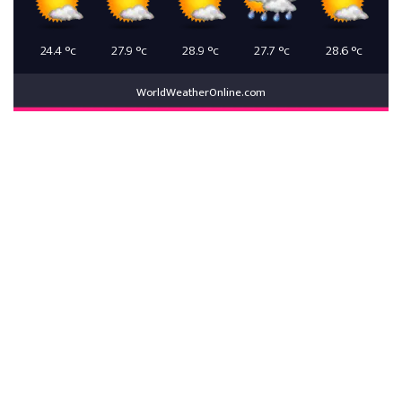
24.4
°c
27.9
°c
28.9
°c
27.7
°c
28.6
°c
WorldWeatherOnline.com