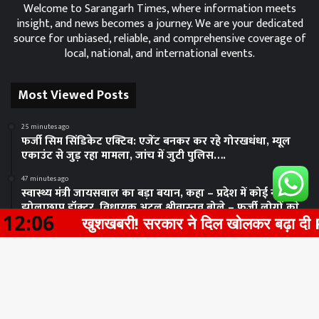
Welcome to Sarangarh Times, where information meets
insight, and news becomes a journey. We are your dedicated
source for unbiased, reliable, and comprehensive coverage of
local, national, and international events.
Most Viewed Posts
25 minutes ago
फर्जी सिम सिंडिकेट एक्टिव: एजेंट बनकर कर रहे गोरखधंधा, म्यूल
एकाउंट से जुड़ रहा मामला, जांच में जुटी पुलिस….
47 minutes ago
स्वास्थ्य मंत्री जायसवाल का बड़ा बयान, कहा – प्रदेश में कोई नहीं है
झोलाछाप डॉक्टर, विधायक अटल श्रीवास्तव बोले – फर्जी लोगों काे
12:06
खुशखबरी! सरकार ने दिल खोलकर बढ़ा दी PENSI
समर्थन न दें मंत्री….
Facebook
Twitter
WhatsApp
Telegram
Viber
1 hour ago
अवैध संबंध में पति की हत्या: पड़ोसन के घर में देखकर बौखलाई पत्नी,
विवाद के दौरान दिया धक्का, फिर
Ba
Popular