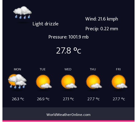
Wind: 21.6 kmph
Light drizzle
Precip: 0.22 mm
Pressure: 1001.9 mb
27.8
°c
MON
TUE
WED
THU
FRI
26.3
°c
26.9
°c
27.1
°c
27.7
°c
27.7
°c
WorldWeatherOnline.com