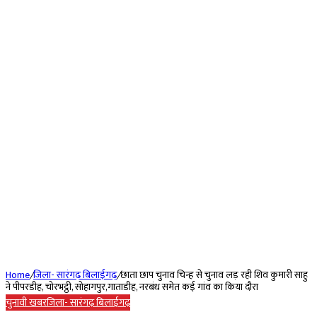
Home
/
जिला- सारंगढ़ बिलाईगढ़
/
छाता छाप चुनाव चिन्ह से चुनाव लड़ रही शिव कुमारी साहु
ने पीपरडीह, चोरभट्ठी, सोहागपुर,गाताडीह, नरबंध समेत कई गांव का किया दौरा
चुनावी खबर
जिला- सारंगढ़ बिलाईगढ़