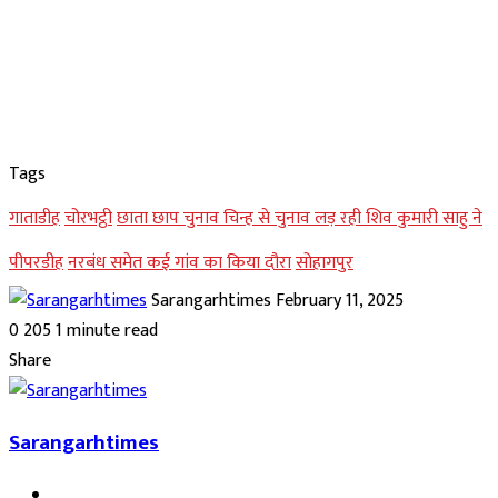
Tags
गाताडीह
चोरभट्ठी
छाता छाप चुनाव चिन्ह से चुनाव लड़ रही शिव कुमारी साहु ने
पीपरडीह
नरबंध समेत कई गांव का किया दौरा
सोहागपुर
Send
Sarangarhtimes
February 11, 2025
an
0
205
1 minute read
Facebook
Twitter
LinkedIn
Pinterest
Messenger
Messenger
WhatsApp
Telegram
email
Share
Facebook
Twitter
LinkedIn
Pinterest
Messenger
Messenger
WhatsApp
Telegram
Share
Print
via
Sarangarhtimes
Email
Website