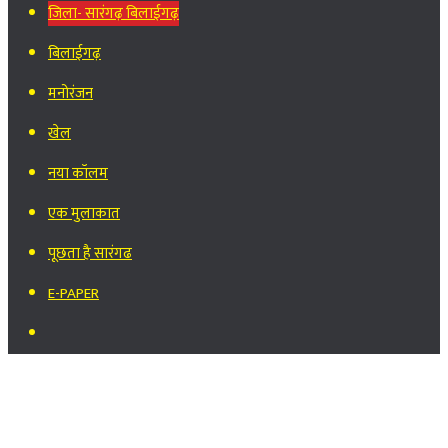
जिला- सारंगढ़ बिलाईगढ़
बिलाईगढ़
मनोरंजन
खेल
नया कॉलम
एक मुलाकात
पूछता है सारंगढ
E-PAPER