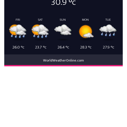
30.9
°c
FRI
SAT
SUN
MON
TUE
26.0
°c
23.7
°c
26.4
°c
28.3
°c
27.9
°c
WorldWeatherOnline.com