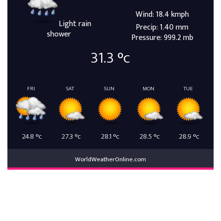
Wind: 18.4 kmph
Light rain
Precip: 1.40 mm
shower
Pressure: 999.2 mb
31.3
°c
FRI
SAT
SUN
MON
TUE
24.8
°c
27.3
°c
28.1
°c
28.5
°c
28.9
°c
WorldWeatherOnline.com