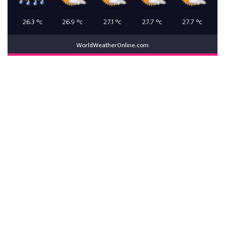
26.3
°c
26.9
°c
27.1
°c
27.7
°c
27.7
°c
WorldWeatherOnline.com