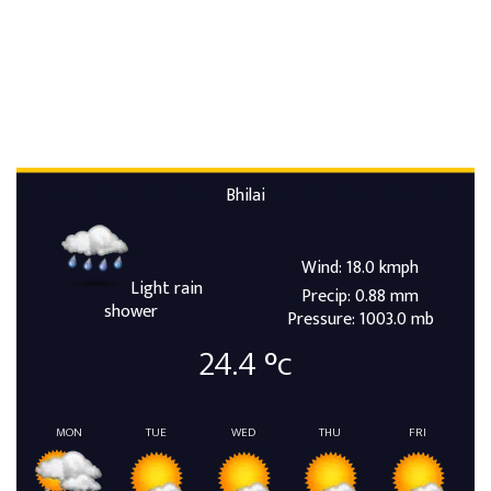
Bhilai
Wind: 18.0 kmph
Light rain
Precip: 0.88 mm
shower
Pressure: 1003.0 mb
24.4
°c
MON
TUE
WED
THU
FRI