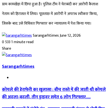
ग्राम कामखेड़ा में छिपा हुआ है। पुलिस टीम ने घेराबंदी कर आरोपी कैलाश
नेताम को हिरासत में लिया। पूछताछ में आरोपी ने अपराध स्वीकार किया,
जिसके बाद उसे विधिवत गिरफ्तार कर न्यायालय में पेश किया गया।
Send
Sarangarhtimes
June 12, 2026
an
0
533
1 minute read
Facebook
Twitter
LinkedIn
Pinterest
Messenger
Messenger
WhatsApp
Telegram
email
Share
Facebook
Twitter
LinkedIn
Pinterest
Messenger
Messenger
WhatsApp
Telegram
Share
Print
via
Sarangarhtimes
Email
Website
कोयले की हेराफेरी का खुलासा : बीच रास्ते में की जाती थी कोयले
की अदला-बदली, तीन ड्राइवर समेत 6 लोग गिरफ्तार.....