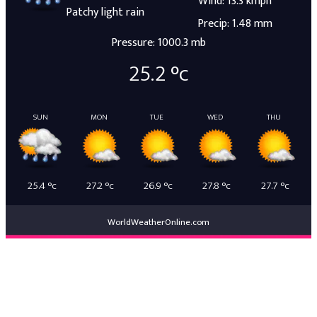
Wind: 13.3 kmph
Patchy light rain
Precip: 1.48 mm
Pressure: 1000.3 mb
25.2
°c
SUN
MON
TUE
WED
THU
25.4
°c
27.2
°c
26.9
°c
27.8
°c
27.7
°c
WorldWeatherOnline.com