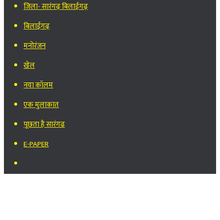
जिला- सारंगढ़ बिलाईगढ़
बिलाईगढ़
मनोरंजन
खेल
नया कॉलम
एक मुलाकात
पूछता है सारंगढ
E-PAPER