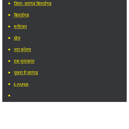
जिला- सारंगढ़ बिलाईगढ़
बिलाईगढ़
मनोरंजन
खेल
नया कॉलम
एक मुलाकात
पूछता है सारंगढ
E-PAPER