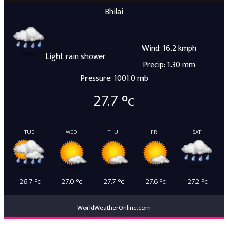
Bhilai
Wind: 16.2 kmph
Light rain shower
Precip: 1.30 mm
Pressure: 1001.0 mb
27.7
°c
TUE
WED
THU
FRI
SAT
26.7
°c
27.0
°c
27.7
°c
27.6
°c
27.2
°c
WorldWeatherOnline.com