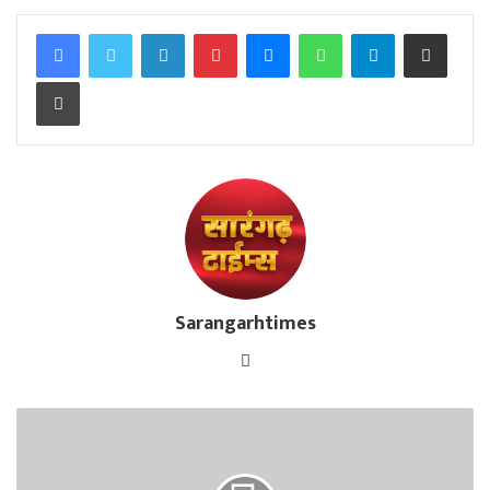
Facebook
Twitter
LinkedIn
Pinterest
Messenger
WhatsApp
Telegram
Share via Email
Print
Sarangarhtimes
Website