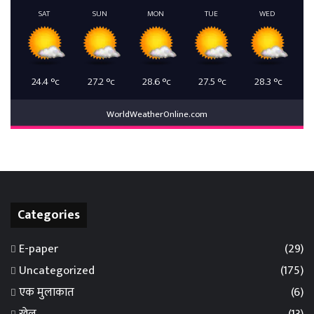
SAT
SUN
MON
TUE
WED
24.4
°c
27.2
°c
28.6
°c
27.5
°c
28.3
°c
WorldWeatherOnline.com
Categories
E-paper
(29)
Uncategorized
(175)
एक मुलाकात
(6)