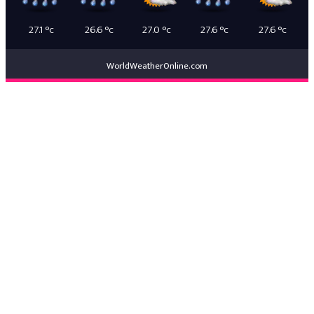
27.1
°c
26.6
°c
27.0
°c
27.6
°c
27.6
°c
WorldWeatherOnline.com