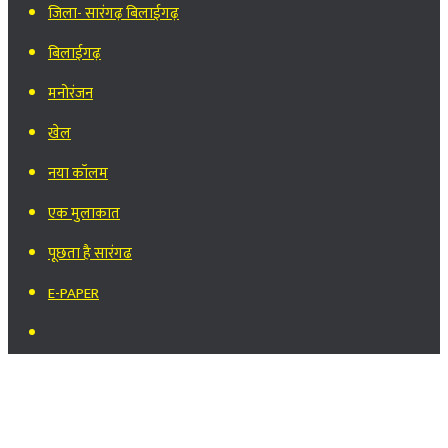
जिला- सारंगढ़ बिलाईगढ़
बिलाईगढ़
मनोरंजन
खेल
नया कॉलम
एक मुलाकात
पूछता है सारंगढ
E-PAPER