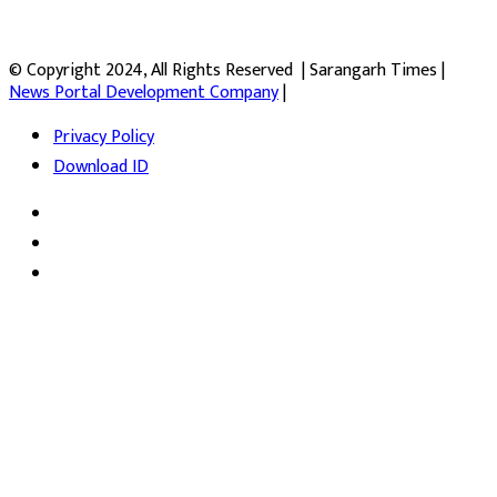
© Copyright 2024, All Rights Reserved | Sarangarh Times |
News Portal Development Company
|
Privacy Policy
Download ID
Facebook
Twitter
YouTube
Facebook
Twitter
WhatsApp
Telegram
Viber
Back
to
top
button