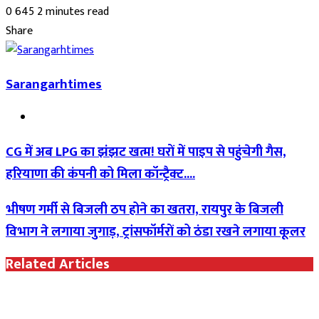
an
0
645
2 minutes read
Facebook
Twitter
LinkedIn
Pinterest
Messenger
Messenger
WhatsApp
Telegram
email
Share
Facebook
Twitter
LinkedIn
Pinterest
Messenger
Messenger
WhatsApp
Telegram
Share
Print
via
Sarangarhtimes
Email
Website
CG में अब LPG का झंझट खत्म! घरों में पाइप से पहुंचेगी गैस,
हरियाणा की कंपनी को मिला कॉन्ट्रैक्ट....
भीषण गर्मी से बिजली ठप होने का खतरा, रायपुर के बिजली
विभाग ने लगाया जुगाड़, ट्रांसफॉर्मरों को ठंडा रखने लगाया कूलर
Related Articles