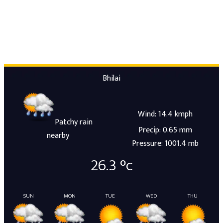
Bhilai
Wind: 14.4 kmph
Patchy rain
Precip: 0.65 mm
nearby
Pressure: 1001.4 mb
26.3
°c
SUN
MON
TUE
WED
THU