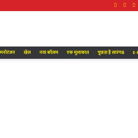
Facebook
Twitt
Y
मनोरंजन
खेल
नया कॉलम
एक मुलाकात
पूछता है सारंगढ
E-