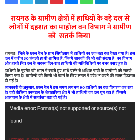
रायगढ के ग्रामीण क्षेत्रों में हाथियों के बड़े दल से
लोगों में दहशत का माहोल वन विभाग ने ग्रामीण
को सतर्क किया
रायगढ़।
जिले के छाल रेंज के ग्राम सिंघीझाप में हाथियों का एक बड़ा दल देखा गया है। इस
दल में करीब 30 जंगली हाथी शामिल हैं, जिनमें शावकों की भी बड़ी संख्या है। वन विभाग
और हाथी मित्र दल के सदस्य दिन-रात हाथियों की गतिविधियों पर नजर बनाए हुए हैं।
हाथियों के मूवमेंट को ध्यान में रखते हुए आधे दर्जन से अधिक गांवों के ग्रामीणों को सतर्क
किया गया है। ग्रामीणों को किसी भी कार्य के लिए जंगल में प्रवेश न करने की सख्त हिदायत
दी गई है।
जानकारी के अनुसार, छाल रेंज में इस समय लगभग 90 हाथियों का दल विचरण कर रहा
है। वहीं बोजिया वनमंडल के शेराझरिया क्षेत्र में भी हाथियों का दल घूम रहा है, जिससे
आसपास के क्षेत्रों में सतर्कता बढ़ा दी गई है।
Video
Media error: Format(s) not supported or source(s) not
Player
found
Download File: https://sarangarhtimes.in/wp-content/uploads/2025/05/WhatsApp-