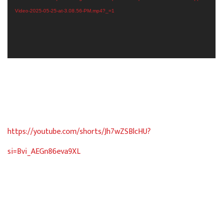
Video-2025-05-25-at-3.08.56-PM.mp4?_=1
https://youtube.com/shorts/Jh7wZSBlcHU?
si=Bvi_AEGn86eva9XL