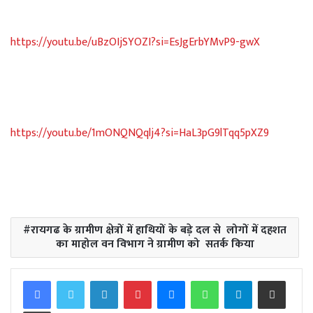
https://youtu.be/uBzOIjSYOZI?si=EsJgErbYMvP9-gwX
https://youtu.be/1mONQNQqlj4?si=HaL3pG9lTqq5pXZ9
रायगढ के ग्रामीण क्षेत्रों में हाथियों के बड़े दल से लोगों में दहशत
का माहोल वन विभाग ने ग्रामीण को सतर्क किया
Facebook
Twitter
LinkedIn
Pinterest
Messenger
WhatsApp
Telegram
Share via Email
Print