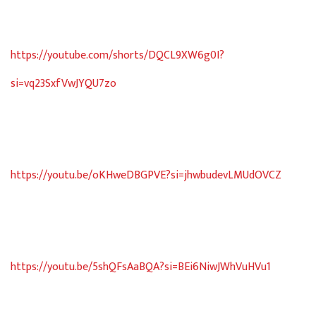
https://youtube.com/shorts/DQCL9XW6g0I?
si=vq23SxfVwJYQU7zo
https://youtu.be/oKHweDBGPVE?si=jhwbudevLMUdOVCZ
https://youtu.be/5shQFsAaBQA?si=BEi6NiwJWhVuHVu1