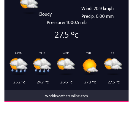
Wind: 20.9 kmph
Cloudy
Precip: 0.00 mm
Pressure: 1000.5 mb
27.5
°c
MON
TUE
WED
THU
FRI
25.2
°c
24.7
°c
26.6
°c
27.3
°c
27.5
°c
WorldWeatherOnline.com