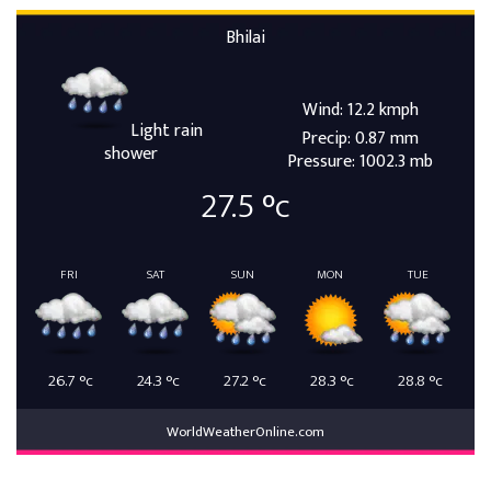
Bhilai
Wind: 12.2 kmph
Light rain
Precip: 0.87 mm
shower
Pressure: 1002.3 mb
27.5
°c
FRI
SAT
SUN
MON
TUE
26.7
°c
24.3
°c
27.2
°c
28.3
°c
28.8
°c
WorldWeatherOnline.com